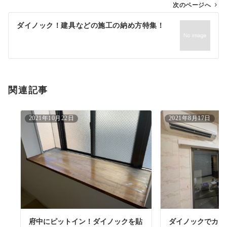
ゲ
次のページへ
ー
ダイノック！建具などの施工の納め方特集！
シ
ョ
ン
関連記事
2021年10月22日
2021年8月17日
府中にピットイン！ダイノックを貼
ダイノックでカー