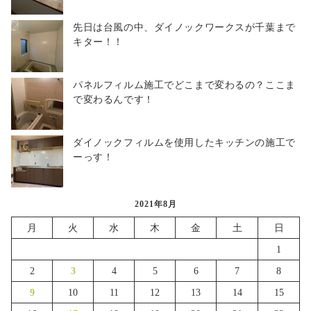
先日は台風の中、ダイノックワークスが千葉まで
キター！！
パネルフィルム施工でどこまで変わるの？ここま
で変わるんです！
ダイノックフィルムを使用したキッチンの施工で
ーっす！
2021年8月
月
火
水
木
金
土
日
1
2
3
4
5
6
7
8
9
10
11
12
13
14
15